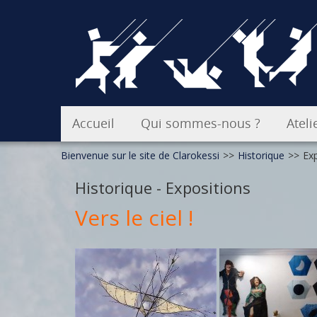
Accueil
Qui sommes-nous ?
Ateli
Bienvenue sur le site de Clarokessi
>>
Historique
>>
Ex
Historique - Expositions
En images
Atel
Vers le ciel !
Stag
Inte