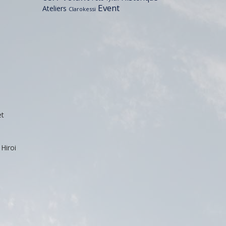
Event
Ateliers
Clarokessi
et
Hiroi