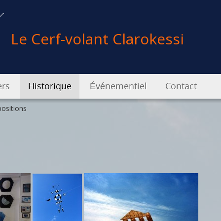
Le Cerf-volant Clarokessi
ers
Historique
Événementiel
Contact
positions
iers pour enfants
Créations
Festivals
es de formation
Expositions
Événements
rventions
Enrichissement de patrimoine