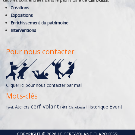
œuvres sont entrées dans le patrimoine de
Clarokessi
.
Créations
Expositions
Enrichissement du patrimoine
Interventions
Pour nous contacter
Cliquer ici pour nous contacter par mail
Mots-clés
cerf-volant
Event
Historique
Ateliers
Fête
Clarokessi
Tyvek
COPYRIGHT © 2026 LE CERF-VOLANT CLAROKESSI