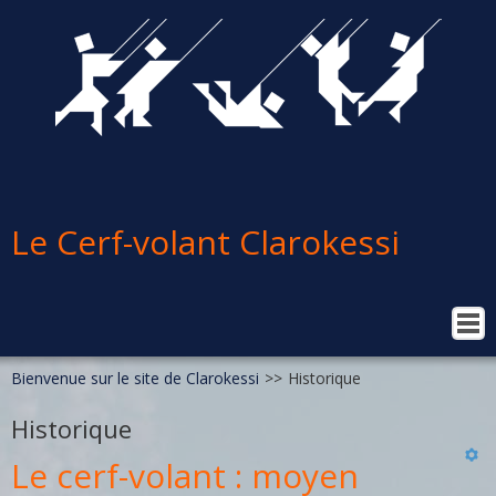
Le Cerf-volant Clarokessi
Accueil
Qui sommes-nous ?
Bienvenue sur le site de Clarokessi
>>
Historique
En images
Historique
Ateliers
Le cerf-volant : moyen
Ateliers pour enfants