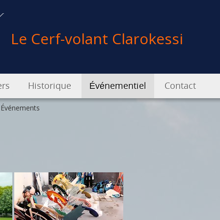
Le Cerf-volant Clarokessi
ers
Historique
Événementiel
Contact
Événements
iers pour enfants
Créations
Festivals
es de formation
Expositions
Événements
rventions
Enrichissement de patrimoine
 des interventions
Interventions