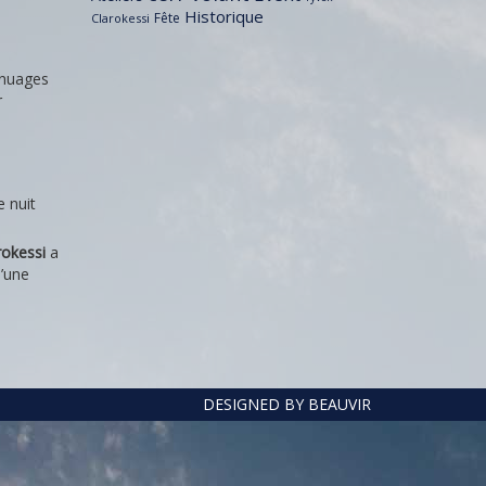
Historique
Fête
Clarokessi
 nuages
r
 nuit
rokessi
a
u’une
DESIGNED BY BEAUVIR