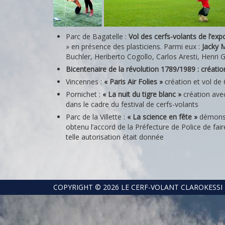
Parc de Bagatelle :
Vol des cerfs-volants de l’exp
» en présence des plasticiens. Parmi eux :
Jacky 
Buchler, Heriberto Cogollo, Carlos Aresti, Henri 
Bicentenaire de la révolution 1789/1989 : création
Vincennes :
« Paris Air Folies »
création et vol de
Pornichet :
« La nuit du tigre blanc »
création ave
dans le cadre du festival de cerfs-volants
Parc de la Villette :
« La science en fête »
démonstr
obtenu l’accord de la Préfecture de Police de fair
telle autorisation était donnée
COPYRIGHT © 2026 LE CERF-VOLANT CLAROKESSI