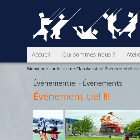
Accueil
Qui sommes-nous ?
Ateli
Bienvenue sur le site de Clarokessi
>>
Événementiel
>>
En images
Atel
Événementiel - Événements
Stag
Événement ciel !!!
Inte
Cout