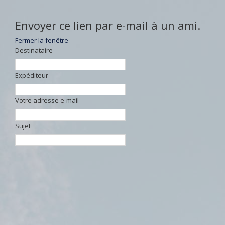
Envoyer ce lien par e-mail à un ami.
Fermer la fenêtre
Destinataire
Expéditeur
Votre adresse e-mail
Sujet