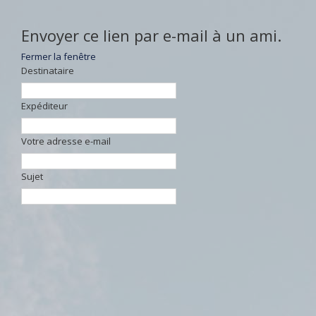
Envoyer ce lien par e-mail à un ami.
Fermer la fenêtre
Destinataire
Expéditeur
Votre adresse e-mail
Sujet