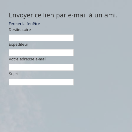
Envoyer ce lien par e-mail à un ami.
Fermer la fenêtre
Destinataire
Expéditeur
Votre adresse e-mail
Sujet